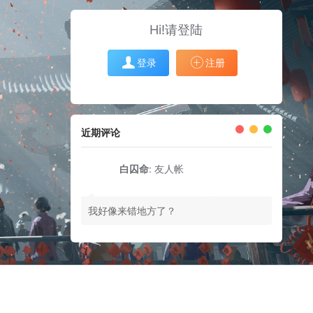
Hi!请登陆
登录
注册
近期评论
白囚命
:
友人帐
我好像来错地方了？