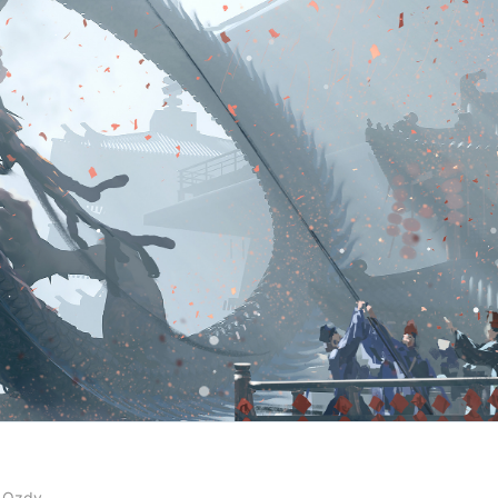
e
Qzdy