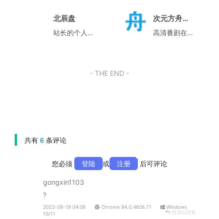
北辰盘
次元方舟动漫网
站长的个人网盘
高清番剧在线观看
- THE END -
共有
6
条评论
您必须
登陆
或
注册
后可评论
gongxin1103
?
2023-06-19 04:06
Chrome 94.0.4606.71
Windows
登录以回复
10/11